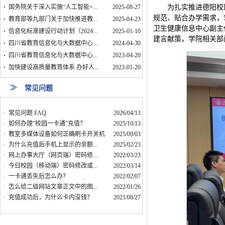
·
国务院关于深入实施“人工智能+...
2025-08-27
为扎实推进德阳校
规范、贴合办学需求，
·
教育部等九部门关于加快推进教...
2025-04-23
卫生健康信息中心副主
·
信息化标准建设行动计划（2024...
2025-01-10
建言献策，学院相关部
·
四川省教育信息化与大数据中心...
2024-04-30
·
四川省教育信息化与大数据中心...
2023-04-20
·
加快建设高质量教育体系 办好人...
2023-01-20
常见问题
·
常见问题 FAQ
2026/04/13
·
如何办理“校园一卡通”充值？
2025/10/13
·
教室多媒体设备如何正确刷卡开关机
2025/09/03
·
为什么充值后手机上显示的余额...
2025/02/23
·
网上办事大厅（网页端）密码修...
2022/03/23
·
今日校园（移动端）密码修改或...
2022/03/14
·
一卡通丢失后怎么办？
2022/02/07
·
怎么给二级网站文章正文中的图...
2022/01/26
·
充值成功后，为什么卡内没钱？
2021/08/27